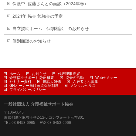
保護中: 佐藤さんとの面談（2024年春）
2024年 協会 勉強会の予定
自立援助ホーム 個別相談 のお知らせ
個別面談のお知らせ
ホーム
お知らせ
代表理事挨拶
介護福祉サポート協会 概要
協会の活動
Webセミナー
セミナー資料
世話人研修
入居者さん募集
GHオーナー向け家賃保証制度
メンタルヘルス
プライバシーポリシー
一般社団法人 介護福祉サポート協会
〒106-0045
東京都港区麻布十番2-12-5 コンフォート麻布801
TEL 03-6453-6965 FAX 03-6453-6966