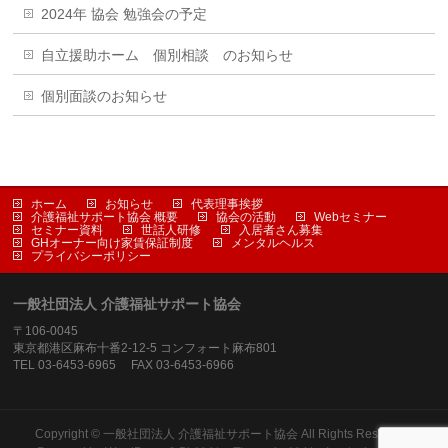
2024年 協会 勉強会の予定
自立援助ホーム 個別相談 のお知らせ
個別面談のお知らせ
ホーム
お知らせ
代表理事挨拶
介護福祉サポート協会 概要
協会の活動
Webセミナー
セミナー資料
世話人研修
入居者さん募集
GHオーナー向け家賃保証制度
メンタルヘルス
プライバシーポリシー
一般社団法人 介護福祉サポート協会
〒106-0045
東京都港区麻布十番2-12-5 コンフォート麻布801
TEL 03-6453-6965 FAX 03-6453-6966
Copyright ©
一般社団法人 介護福祉サポート協会
All Rights Reserved.