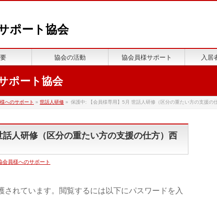
祉サポート協会
要
協会の活動
協会員様サポート
入居
祉サポート協会
様へのサポート
»
世話人研修
»
保護中: 【会員様専用】5月 世話人研修（区分の重たい方の支援の
 世話人研修（区分の重たい方の支援の仕方）西
協会員様へのサポート
護されています。閲覧するには以下にパスワードを入