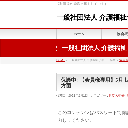
福祉事業の経営支援をしています
一般社団法人 介護福
ホーム
協会概
一般社団法人 介護福
HOME
»
一般社団法人 介護福祉サポート協会 »
協会員
保護中: 【会員様専用】5月
方面
投稿日 : 2021年2月1日 | カテゴリー :
世話人研修
,
このコンテンツはパスワードで保
力してください。